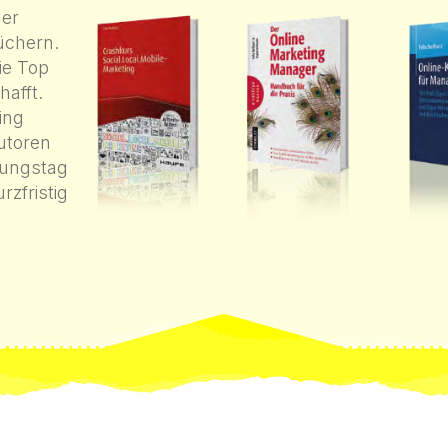
der
üchern.
ie Top
hafft.
ing
utoren
nungstag
rzfristig