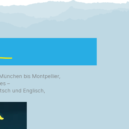
 München bis Montpellier,
es –
utsch und Englisch,