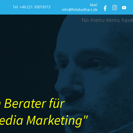
Mail:
Tel. +49 221 30079373
info@felixbeilharz.de
No menu items have
 Berater für
Media Marketing"