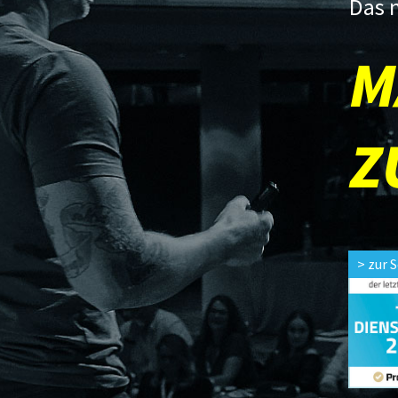
Das 
M
Z
> zur 