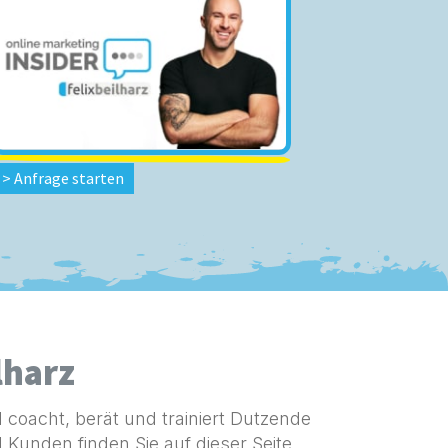
> Anfrage starten
lharz
d coacht,
berät und trainiert Dutzende
nden finden Sie auf dieser Seite.